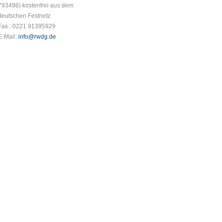
793498) kostenfrei aus dem
deutschen Festnetz
Fax.: 0221 91395929
E-Mail:
info@rwdg.de