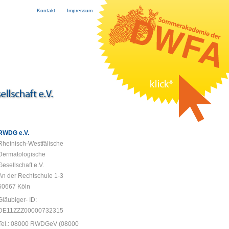
Kontakt
Impressum
RWDG e.V.
Rheinisch-Westfälische
Dermatologische
Gesellschaft e.V.
An der Rechtschule 1-3
50667 Köln
Gläubiger- ID:
DE11ZZZ00000732315
Tel.: 08000 RWDGeV (08000